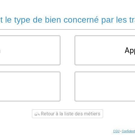
t le type de bien concerné par les t
n
Ap
u
Retour à la liste des métiers
CGU
-
Confident