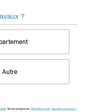
ravaux ?
partement
Autre
ialité
- Service proposé par
ViteUnDevis.com
-
Vous êtes un artisan ?