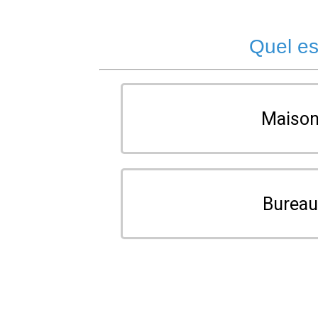
Quel es
Maiso
Burea