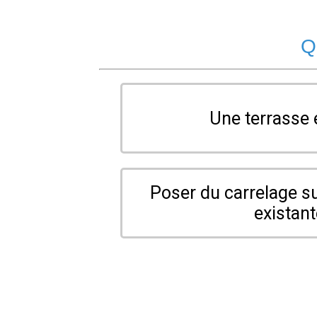
Q
Une terrasse 
Poser du carrelage s
existan