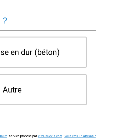
 ?
se en dur (béton)
Autre
ialité
- Service proposé par
ViteUnDevis.com
-
Vous êtes un artisan ?