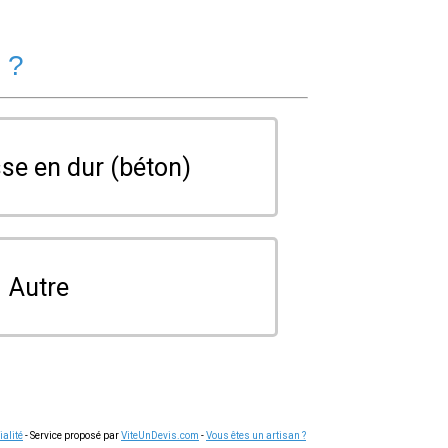
 ?
se en dur (béton)
Autre
ialité
- Service proposé par
ViteUnDevis.com
-
Vous êtes un artisan ?