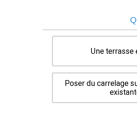
Q
Une terrasse 
Poser du carrelage s
existan