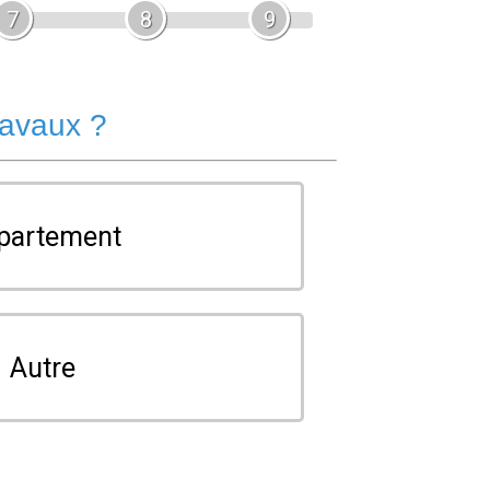
7
8
9
ravaux ?
partement
Autre