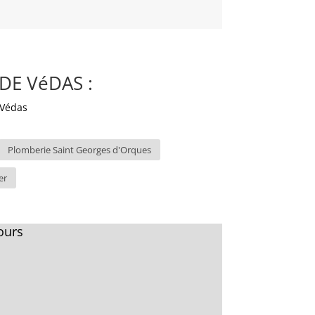
DE VéDAS :
Plomberie Saint Georges d'Orques
er
ours