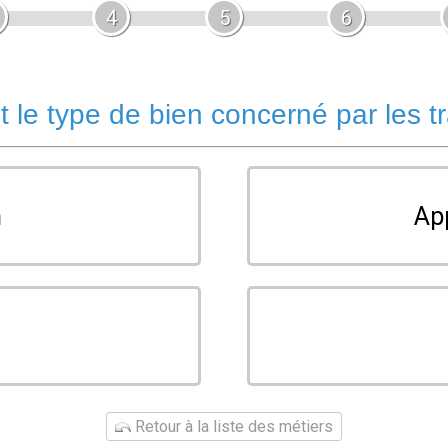
4
5
6
t le type de bien concerné par les t
n
Ap
u
Retour à la liste des métiers