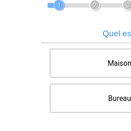
1
2
3
Quel es
Maiso
Burea