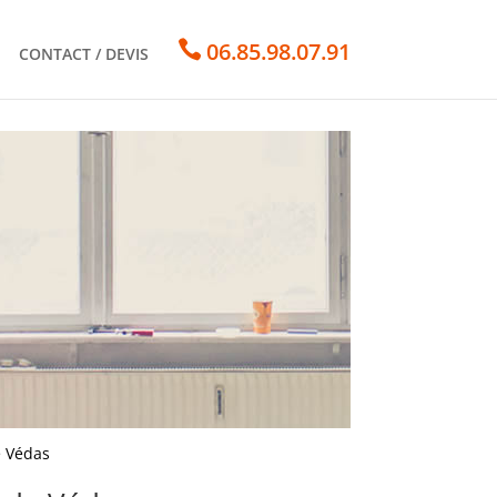

06.85.98.07.91
CONTACT / DEVIS
e Védas