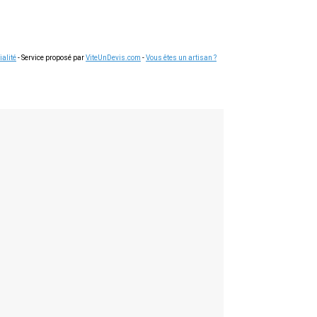
ialité
- Service proposé par
ViteUnDevis.com
-
Vous êtes un artisan ?